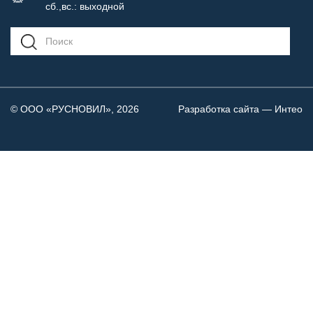
сб.,вс.: выходной
© ООО «РУСНОВИЛ», 2026
Разработка сайта —
Интео
На сайте используются файлы cookies и инструменты
аналитики. Продолжая работать с сайтом, вы соглашаетесь
с использованием файлов cookies и других персональных
данных, в соответствии с
Согласием на обработку
персональных данных.