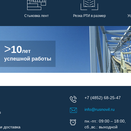
Стыковка лент
Резка РТИ в размер
У
>
10
лет
успешной работы
+7 (4852) 68-25-47
info@rusnovil.ru
ы
пн.-пт.: 09:00 – 18:00,
и доставка
сб.,вс.: выходной