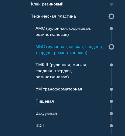
Клей резиновый
Пожарные рукава
Клиновые
Бинт Мартенса
Техническая пластина
Рукава для газовой сварки и резки
металлов ГОСТ 9356-75
АМС (рулонная, формовая,
Рукава для горячей воды
резинотканевая)
Рукава напорно-всасывающие
МБС (рулонная, мягкая, средняя,
ГОСТ 5398-76
твердая, резинотканевая)
Рукава напорные ГОСТ 18698-79
ТМКЩ (рулонная, мягкая,
средняя, твердая,
Рукава напорные с нитяным
резинотканевая)
усилением ГОСТ 10362-2017
УМ трансформаторная
Пищевая
Вакуумная
ВЭП