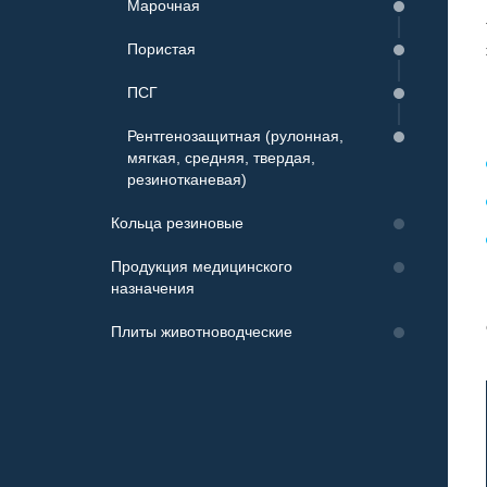
Марочная
Пористая
ПСГ
Рентгенозащитная (рулонная,
мягкая, средняя, твердая,
резинотканевая)
Кольца резиновые
Продукция медицинского
назначения
Клеенка медицинская подкладная
Плиты животноводческие
Трубки медицинские